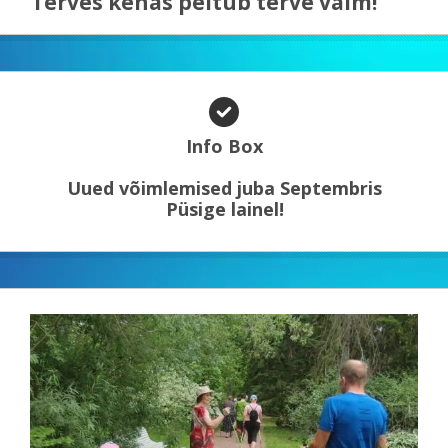
Terves kehas peitub terve vaim!
Info Box
Uued võimlemised juba Septembris
Püsige lainel!