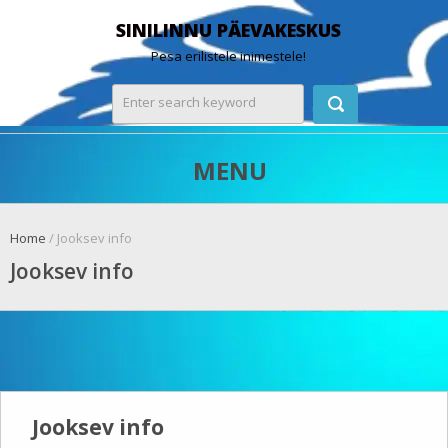
SINILINNU PÄEVAKESKUS
Pesa erilistele inimestele!
MENU
Home
/ Jooksev info
Jooksev info
Jooksev info